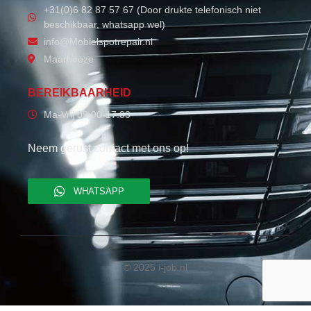
+31(0)6 82 87 57 67 (Door drukte telefonisch niet
beschikbaar, whatsapp wel)
info@Mobielspotrepair.nl
Maarheeze
BEREIKBAARHEID
Ma-Vrij 09:00-17:00
Neem gerust contact met ons op!
WHATSAPP
© 2025 i-job.nl