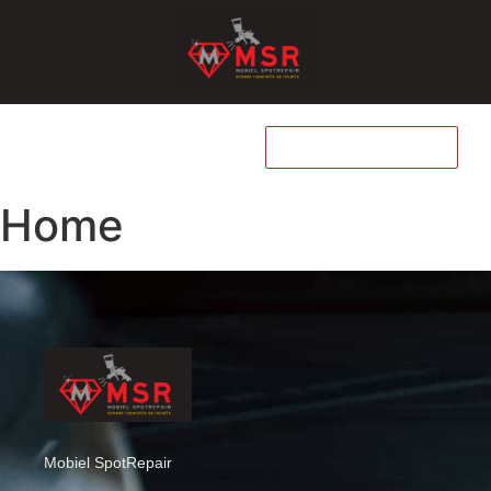
WHATSAPP
Home
Mobiel SpotRepair