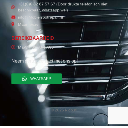
+31(0)6 82 87 57 67 (Door drukte telefonisch niet
beschikbaar, whatsapp wel)
info@Mobielspotrepair.nl
Maarheeze
BEREIKBAARHEID
Ma-Vrij 09:00-17:00
Neem gerust contact met ons op!
WHATSAPP
© 2025 i-job.nl