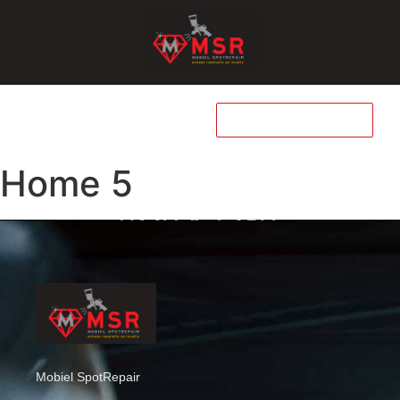
WHATSAPP
Home 5
Mobiel SpotRepair