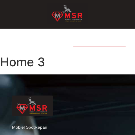
WHATSAPP
Home 3
Mobiel SpotRepair