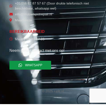
+31(0)6 82 87 57 67 (Door drukte telefonisch niet
beschikbaar, whatsapp wel)
info@Mobielspotrepair.nl
Maarheeze
BEREIKBAARHEID
Ma-Vrij 09:00-17:00
Neem gerust contact met ons op!
WHATSAPP
© 2025 i-job.nl